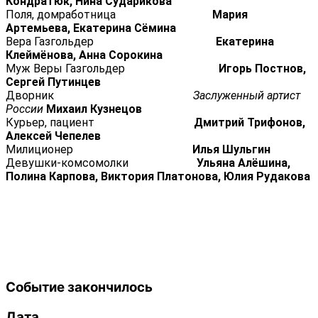
Кондратюк, Нина Сударикова
Поля, домработница
Мария
Артемьева, Екатерина Сёмина
Вера Газгольдер
Екатерина
Клеймёнова, Анна Сорокина
Муж Веры Газгольдер
Игорь Постнов,
Сергей Путинцев
Дворник
Заслуженный артист
России
Михаил Кузнецов
Курьер, пациент
Дмитрий Трифонов,
Алексей Чепелев
Милиционер
Илья Шульгин
Девушки-комсомолки
Ульяна Алёшина,
Полина Карпова, Виктория Платонова, Юлия Рудакова
Событие закончилось
Дата