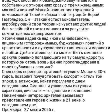
всех условностей» и безнадежно запутывается в
собственных отношениях сразу с тремя женщинами:
мягкой и нежной Машей, наивно-восторженной
комсомолкой Таней и «бархатной тигрицей» Верой
Газгольдер. Он – этакий естествоиспытатель,
апробирующий свои теории на чувствах других людей
без малейшей ответственности за результат
сомнительных экспериментов.
Утонченная издёвка над «новым человеком»,
лишенным «старорежимных, буржуазных» понятий о
нравственности в супружеских отношениях и верности
в любви. Действительно, что может быть смешнее
оракула, реально попадающего на ту самую «дорогу»,
которую он столь возвышенно пропагандировал в
своих публичных лекциях?
Спектакль перенесет зрителей на улицы Москвы 30-х
годов, позволит почувствовать колорит и стиль той
эпохи, а, возможно, найти параллели с днем
сегодняшним. Смешны и узнаваемы ситуации,
характеры, личности – тогдашние и нынешние.
Неизменный интерес зрителей вызывают
представления героев о жизни в 21 веке, о
сегодняшнем дне.
Премьера 27 марта 2025 г.