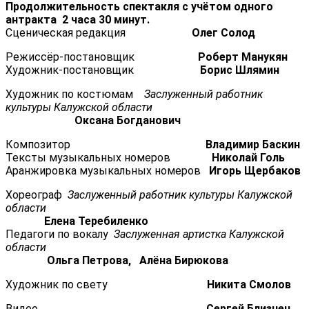
Продолжительность спектакля с учётом одного
антракта 2 часа 30 минут.
Сценическая редакция
Олег Солод
Режиссёр-постановщик
Роберт Манукян
Художник-постановщик
Борис Шлямин
Художник по костюмам
Заслуженный работник
культуры Калужской области
Оксана Богданович
Композитор
Владимир Баскин
Тексты музыкальных номеров
Николай Голь
Аранжировка музыкальных номеров
Игорь Щербаков
Хореограф
Заслуженный работник культуры Калужской
области
Елена Теребиленко
Педагоги по вокалу
Заслуженная артистка Калужской
области
Ольга Петрова, Алёна Бирюкова
Художник по свету
Никита Смолов
Видео
Сергей Близнец