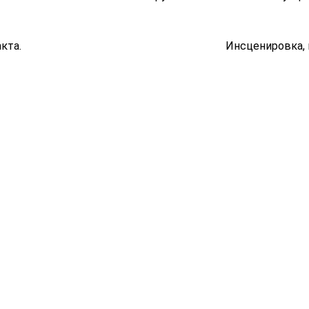
нут, без антракта. Инсценировка, постанов