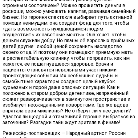
огромным состоянием? Можно прожигать деньги в
роскоши, можно умножать капитал, развивая семейный
бизнес. Но героиня спектакля выбирает путь активной
помощи неимущим: она создаёт фонд для того, чтобы
«дать возможность нуждающимся людям
осуществить их заветные мечты». Она хочет, чтобы
деньги служили добру. Но планы её взрослых приёмных
детей другие: любой ценой сохранить наследство
своего отца. И поэтому они помещают приемную мать
в респектабельную клинику, чтобы поправить, как им
кажется, её пошатнувшееся здоровье. Врачи и
пациенты становятся невольными участниками
происходящих событий. Их необычные судьбы и
самобытные характеры создают целый клубок
курьезных и порой даже опасных ситуаций. Как и
положено в старом добром детективе, напряжённый
сюжет разворачивается в замкнутом пространстве и
изобилует неожиданными поворотами. Где же вдова
спрятала свои миллионы? Не отберут ли у неё деньги?
Удастся ли щедрой и отзывчивой героине выбраться из
заточения? Разгадки тайн ждут зрителя в финале!
Режиссёр-постановщик — Народный артист России