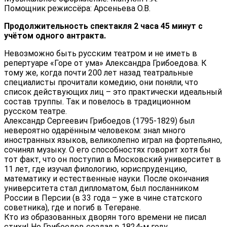
Помощник режиссёра: Арсеньева О.В.
Продолжительность спектакля 2 часа 45 минут с
учётом
одного антракта.
Невозможно быть русским театром и не иметь в
репертуаре «Горе от ума» Александра Грибоедова. К
тому же, когда почти 200 лет назад театральные
специалисты прочитали комедию, они поняли, что
список действующих лиц – это практически идеальный
состав труппы. Так и повелось в традиционном
русском театре.
Александр Сергеевич Грибоедов (1795-1829) был
невероятно одарённым человеком: знал много
иностранных языков, великолепно играл на фортепьяно,
сочинял музыку. О его способностях говорит хотя бы
тот факт, что он поступил в Московский университет в
11 лет, где изучал филологию, юриспруденцию,
математику и естественные науки. После окончания
университета стал дипломатом, был посланником
России в Персии (в 33 года – уже в чине статского
советника), где и погиб в Тегеране.
Кто из образованных дворян того времени не писал
стихи! Но Грибоедов создал в 1824-м году