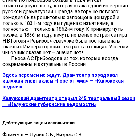
стихотворную пьесу, которая стала одной из вершин
русской драматургии. Правда, автору не повезло:
комедия была решительно запрещена цензурой и
только в 1831-м году выпущена с изъятиями, а
полностью – только в 1862-м году. К примеру, чуть
позже, в 1836-м году, ничуть не менее острая сатира
Н.В.Гоголя «Ревизор» сразу же была поставлена в
главных Императорских театрах в столицах. Уж если
чиновник сказал нет – значит нет!
Пьеса А.С.Грибоедова из тех, которые всегда
современны и актуальны в России
Здесь перемен не ждут. Драмтеатр порадовал
калужан спектаклем «Горе от ума» — «Калужская
неделя»
Калужский драмтеатр открыл 245 театральный сезон
— «Калужские губернские ведомости»
Действующие лица и исполнители:
Фамусов — Лунин С.Б., Вихрев С.В.