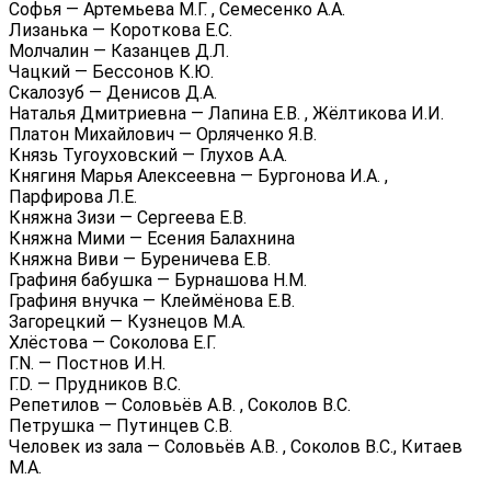
Софья — Артемьева М.Г. , Семесенко А.А.
Лизанька — Короткова Е.С.
Молчалин — Казанцев Д.Л.
Чацкий — Бессонов К.Ю.
Скалозуб — Денисов Д.А.
Наталья Дмитриевна — Лапина Е.В. , Жёлтикова И.И.
Платон Михайлович — Орляченко Я.В.
Князь Тугоуховский — Глухов А.А.
Княгиня Марья Алексеевна — Бургонова И.А. ,
Парфирова Л.Е.
Княжна Зизи — Сергеева Е.В.
Княжна Мими — Есения Балахнина
Княжна Виви — Буреничева Е.В.
Графиня бабушка — Бурнашова Н.М.
Графиня внучка — Клеймёнова Е.В.
Загорецкий — Кузнецов М.А.
Хлёстова — Соколова Е.Г.
Г.N. — Постнов И.Н.
Г.D. — Прудников В.С.
Репетилов — Соловьёв А.В. , Соколов В.С.
Петрушка — Путинцев С.В.
Человек из зала — Соловьёв А.В. , Соколов В.С., Китаев
М.А.