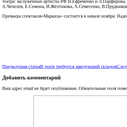
театра: заслуженные артисты РФ Н.Ефременко и Л.Парфирова, 
А.Чепелев, Е.Семина, И.Жёлтикова, А.Семесенко, В.Прудников
Премьера спектакля«Маркиза» состоится в начале ноября. Наде
Предыдущая статья
В театр требуется заведующий складом
След
Добавить комментарий
Ваш адрес email не будет опубликован.
Обязательные поля пом