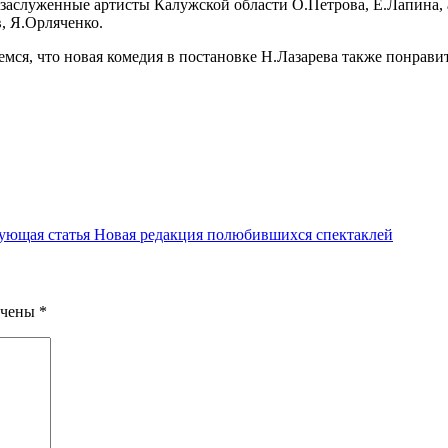
заслуженные артисты Калужской области О.Петрова, Е.Лапина, 
, Я.Орляченко.
емся, что новая комедия в постановке Н.Лазарева также понрави
ующая статья
Новая редакция полюбившихся спектаклей
ечены
*