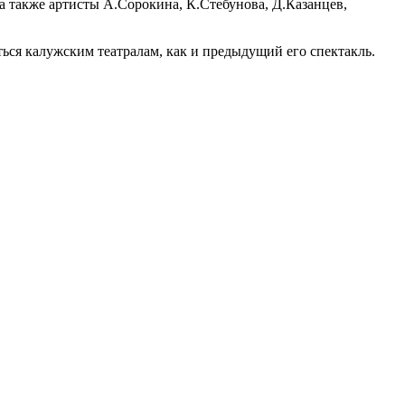
а также артисты А.Сорокина, К.Стебунова, Д.Казанцев,
ться калужским театралам, как и предыдущий его спектакль.