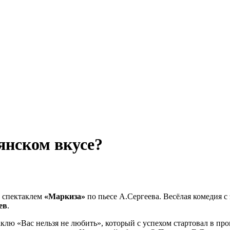
янском вкусе?
м спектаклем
«Маркиза»
по пьесе А.Сергеева. Весёлая комедия 
ев
.
клю «Вас нельзя не любить», который с успехом стартовал в пр