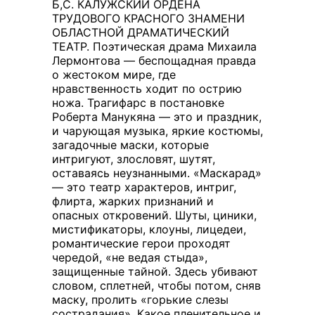
Б,С. КАЛУЖСКИЙ ОРДЕНА
ТРУДОВОГО КРАСНОГО ЗНАМЕНИ
ОБЛАСТНОЙ ДРАМАТИЧЕСКИЙ
ТЕАТР. Поэтическая драма Михаила
Лермонтова — беспощадная правда
о жестоком мире, где
нравственность ходит по острию
ножа. Трагифарс в постановке
Роберта Манукяна — это и праздник,
и чарующая музыка, яркие костюмы,
загадочные маски, которые
интригуют, злословят, шутят,
оставаясь неузнанными. «Маскарад»
— это театр характеров, интриг,
флирта, жарких признаний и
опасных откровений. Шуты, циники,
мистификаторы, клоуны, лицедеи,
романтические герои проходят
чередой, «не ведая стыда»,
защищенные тайной. Здесь убивают
словом, сплетней, чтобы потом, сняв
маску, пролить «горькие слезы
сострадания». Какое пленительное и