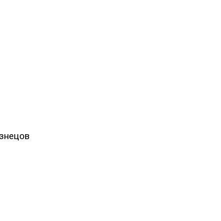
лёна Бирюкова
знецов