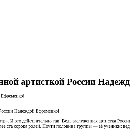
енной артисткой России Надеж
й Ефременко!
й России Надеждой Ефременко!
атр». И это действительно так! Ведь заслуженная артистка Рос
более ста сорока ролей. Почти половина труппы — её ученики: 