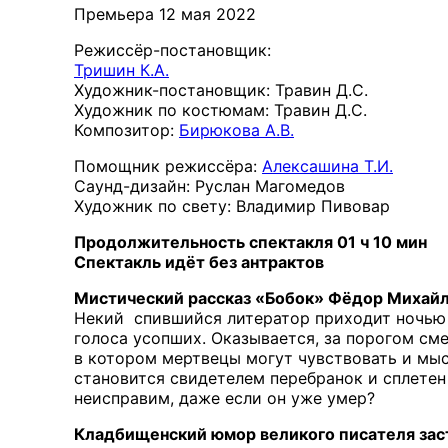
Премьера 12 мая 2022
Режиссёр-постановщик:
Тришин К.А.
Художник-постановщик: Травин Д.С.
Художник по костюмам: Травин Д.С.
Композитор:
Бирюкова А.В.
Помощник режиссёра:
Алексашина Т.И.
Саунд-дизайн: Руслан Магомедов
Художник по свету: Владимир Пивовар
Продолжительность спектакля 01 ч 10 мин
Спектакль идёт без антрактов
Мистический рассказ «Бобок» Фёдор Михайло
Некий спившийся литератор приходит ночью 
голоса усопших. Оказывается, за порогом см
в котором мертвецы могут чувствовать и мыс
становится свидетелем перебранок и сплетен
неисправим, даже если он уже умер?
Кладбищенский юмор великого писателя зас