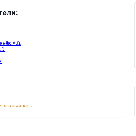
тели:
.
вьёв А.В.
.Э.
.
 закончилось