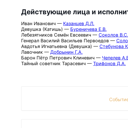
Действующие лица и исполни
Иван Иванович —
Казанцев Д.Л.
Девушка (Катишь) —
Буреничева Е.В.
Лебезятников Семён Евсеевич —
Соколов В.С
Генерал Василий Васильев Первоедов —
Соло
Авдотья Игнатьевна (Девушка) —
Стебунова К
Лавочник —
Добрынин Г.А.
Барон Пётр Петрович Клиневич —
Чепелев А.В
Тайный советник Тарасевич —
Трифонов Д.А.
Событие