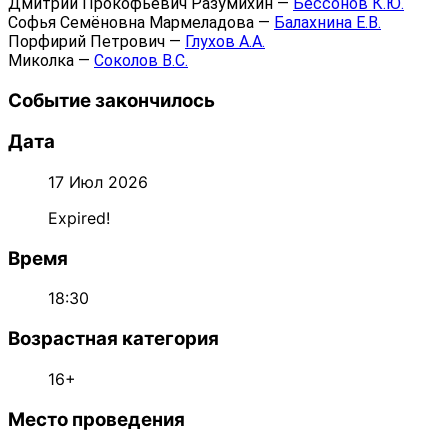
Дмитрий Прокофьевич Разумихин —
Бессонов К.Ю.
Софья Семёновна Мармеладова —
Балахнина Е.В.
Порфирий Петрович —
Глухов А.А.
Миколка —
Соколов В.С.
Событие закончилось
Дата
17 Июл 2026
Expired!
Время
18:30
Возрастная категория
16+
Место проведения