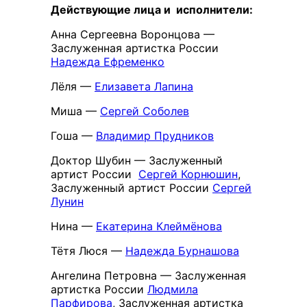
Дей
ствующие лица и исполнители:
Анна Сергеевна Воронцова —
Заслуженная артистка России
Надежда Ефременко
Лёля —
Елизавета Лапина
Миша —
Сергей Соболев
Гоша —
Владимир Прудников
Доктор Шубин — Заслуженный
артист России
Сергей Корнюшин
,
Заслуженный артист России
Сергей
Лунин
Нина —
Екатерина Клеймёнова
Тётя Люся —
Надежда Бурнашова
Ангелина Петровна — Заслуженная
артистка России
Людмила
Парфирова
, Заслуженная артистка